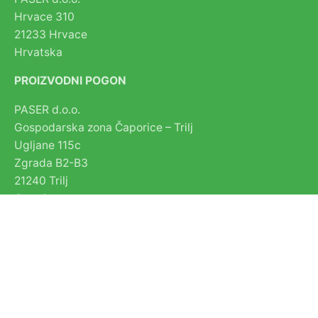
Hrvace 310
21233 Hrvace
Hrvatska
PROIZVODNI POGON
PASER d.o.o.
Gospodarska zona Čaporice – Trilj
Ugljane 115c
Zgrada B2-B3
21240 Trilj
Croatia
KONTAKT
E-mail
info@paserplates.com